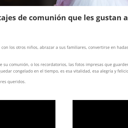
tajes de comunión que les gustan a 
rse con los otros niños, abrazar a sus familiares, convertirse en ha
de su comunión, o los recordatorios, las fotos impresas que guard
uedar congelado en el tiempo, es esa vitalidad, esa alegría y felic
res queridos.