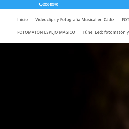
680548970
Inicio
Videoclips y Fotografía Musical en Cádiz
FOT
FOTOMATÓN ESPEJO MÁGICO
Túnel Led: fotomatón 