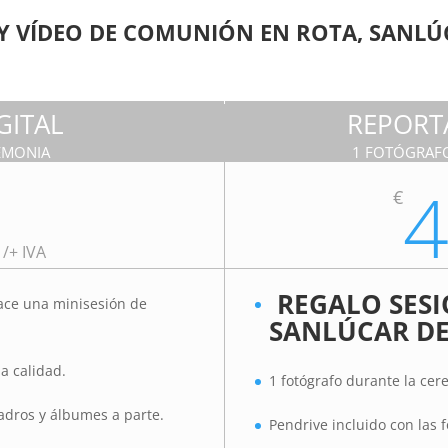
Y VÍDEO DE COMUNIÓN EN ROTA, SANLÚC
GITAL
REPORT
EMONIA
1 FOTÓGRAF
0
€
/
+ IVA
REGALO SESI
hace una minisesión de
SANLÚCAR D
a calidad.
1 fotógrafo durante la ce
adros y álbumes a parte.
Pendrive incluido con las 