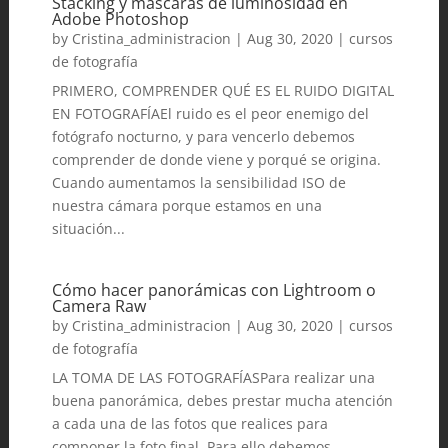
Stacking y máscaras de luminosidad en
Adobe Photoshop
by
Cristina_administracion
|
Aug 30, 2020
|
cursos
de fotografía
PRIMERO, COMPRENDER QUÉ ES EL RUIDO DIGITAL
EN FOTOGRAFÍAEl ruido es el peor enemigo del
fotógrafo nocturno, y para vencerlo debemos
comprender de donde viene y porqué se origina.
Cuando aumentamos la sensibilidad ISO de
nuestra cámara porque estamos en una
situación...
Cómo hacer panorámicas con Lightroom o
Camera Raw
by
Cristina_administracion
|
Aug 30, 2020
|
cursos
de fotografía
LA TOMA DE LAS FOTOGRAFÍASPara realizar una
buena panorámica, debes prestar mucha atención
a cada una de las fotos que realices para
componer la foto final. Para ello debemos