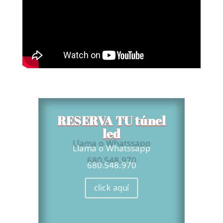
RESERVA TU túnel
led
Llama o Whatssapp
680.548.970
click aquí