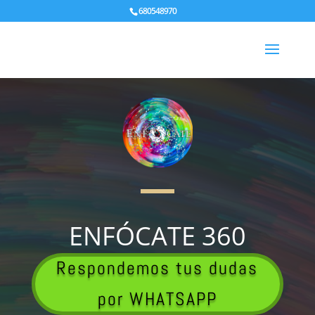
680548970
ENFÓCATE 360
Respondemos tus dudas
por WHATSAPP