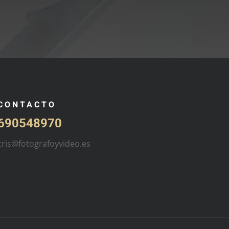
CONTACTO
690548970
cris@fotografoyvideo.es